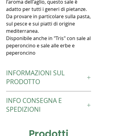
l'aroma dell'aglio, questo sale è
adatto per tutti i generi di pietanze.
Da provare in particolare sulla pasta,
sul pesce e sui piatti di origine
mediterranea.
Disponibile anche in "Tris" con sale al
peperoncino e sale alle erbe e
peperoncino
INFORMAZIONI SUL
PRODOTTO
Ingredienti:
INFO CONSEGNA E
Sale svizzero iodato (90%), mix di
peperoncini,aglio, aglio orsino,
SPEDIZIONI
prezzemolo
Le spedizioni avvengono entro 4-5 giorni
lavorativi dall’ordine.
Prodotti
Le consegne avvengono tramite invio