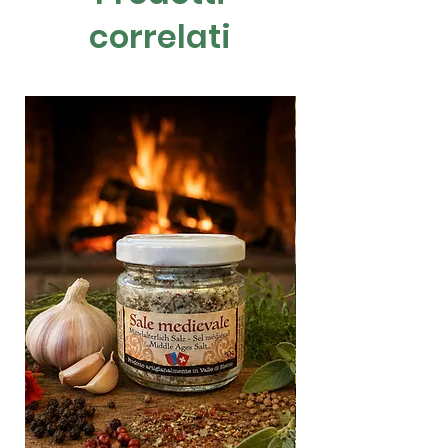
postale o, quando c’è la possibilità e
correlati
previo accordo, con consegna a mano.
Consegna in tutta la Svizzera.
Per invii all'estero scriveteci per trovare
insieme la soluzione migliore
Per invii sotto i 100.- vengono addebitate
le spese di spedizione.
A partire da 100 fr. di spesa la spedizione
è gratuita.