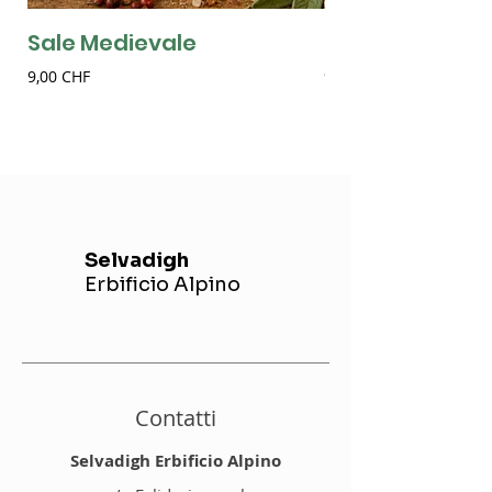
Sale Medievale
Sale alla Birra
Prezzo
Prezzo
9,00 CHF
9,00 CHF
Selvadigh
Erbificio Alpino
Contatti
Selvadigh Erbificio Alpino