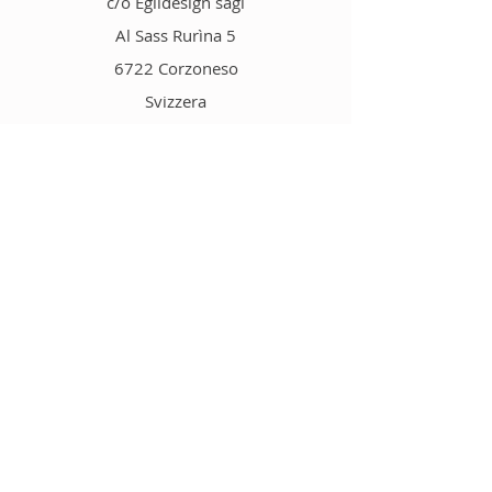
c/o Eglidesign sagl
Al Sass Rurìna 5
6722 Corzoneso
Svizzera
Email:
info@selvadigh.ch
Tel.
+41 79 240 46 07
Negozio
Sali aromatizzati
Condimenti
Risotti
Zuppe & Minestre
Tisane
Vari