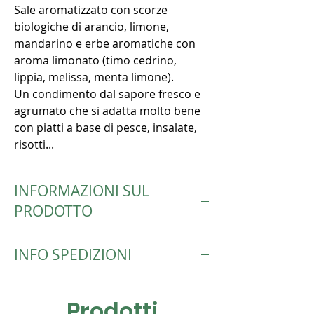
Sale aromatizzato con scorze
biologiche di arancio, limone,
mandarino e erbe aromatiche con
aroma limonato (timo cedrino,
lippia, melissa, menta limone).
Un condimento dal sapore fresco e
agrumato che si adatta molto bene
con piatti a base di pesce, insalate,
risotti...
INFORMAZIONI SUL
PRODOTTO
INFO SPEDIZIONI
Ingredienti:
Sale marino (90%), scorza limone bio,
Le spedizioni avvengono entro 4-5 giorni
scorza arancia bio, scorze e polvere di
lavorativi dall’ordine.
mandarino bio, polvere di yuzu bio,
Prodotti
Le consegne avvengono tramite invio
verbena citrodora, petali di tagete e