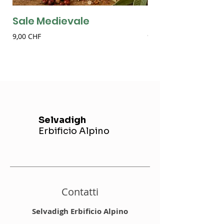
Sale Medievale
Sale alla Birra
Prezzo
Prezzo
9,00 CHF
9,00 CHF
Selvadigh
Erbificio Alpino
Contatti
Selvadigh Erbificio Alpino