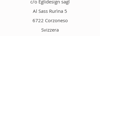
c/o Eglidesign sagl
Al Sass Rurìna 5
6722 Corzoneso
Svizzera
Email:
info@selvadigh.ch
Tel.
+41 79 240 46 07
Negozio
Sali aromatizzati
Condimenti
Risotti
Zuppe & Minestre
Tisane
Vari