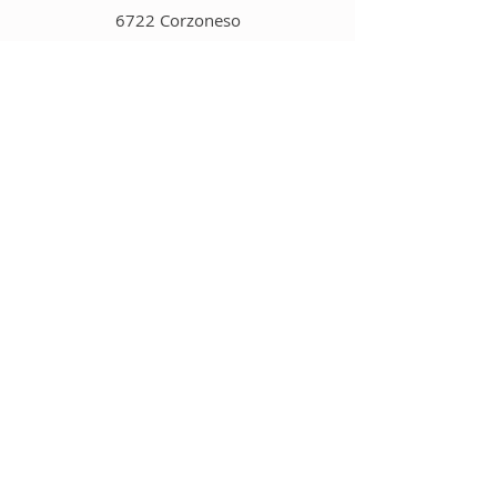
6722 Corzoneso
Schweizer
E-Mail:
info@selvadigh.ch
Tel.
+41 79 240 46 07
Geschäft
Aromatisierte Salze
Gewürze
Risotto
Suppen & Minestrone
Kräutertees
Verschieden
Produkte auf Pfefferbasis