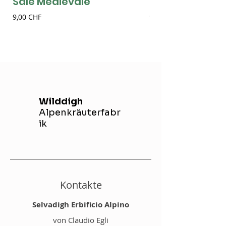
Sale Medievale
Sale alla Birra
Preis
Preis
9,00 CHF
9,00 CHF
Wilddigh
Alpenkräuterfabr
ik
Kontakte
Selvadigh Erbificio Alpino
von Claudio Egli