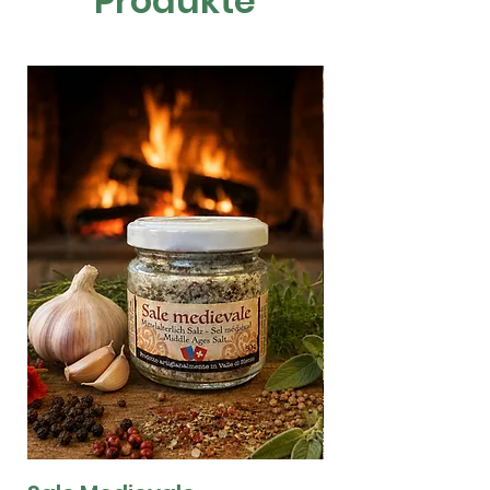
Produkte
Absprache, per persönlicher Übergabe.
Lieferung in die ganze Schweiz.
Bei Lieferungen ins Ausland schreiben
Sie uns, damit wir gemeinsam die beste
Lösung finden können.
Für Bestellungen unter 100.- werden
Versandkosten berechnet.
Der Versand ist kostenlos für
Bestellungen über 100 Franken.