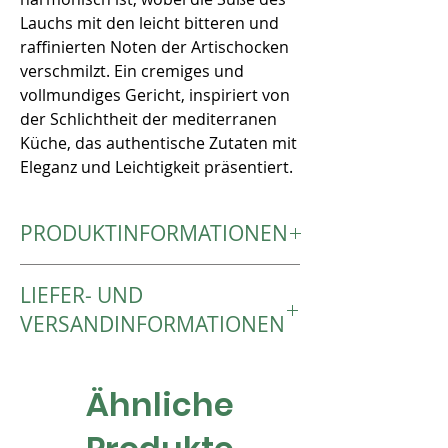
Lauchs mit den leicht bitteren und
raffinierten Noten der Artischocken
verschmilzt. Ein cremiges und
vollmundiges Gericht, inspiriert von
der Schlichtheit der mediterranen
Küche, das authentische Zutaten mit
Eleganz und Leichtigkeit präsentiert.
PRODUKTINFORMATIONEN
Zutaten:
LIEFER- UND
Arborio-Reis, Zwiebeln, Artischocken,
Lauch, Knoblauch, Majoran, Petersilie,
VERSANDINFORMATIONEN
Muskatnuss
Wird in durchsichtigen
Der Versand erfolgt innerhalb von 4-5
Lebensmittelbeuteln geliefert
Werktagen nach Bestelleingang.
Ähnliche
Nettoinhalt 260 g (3-4 Portionen)
Die Lieferung erfolgt per Post oder,
soweit möglich und nach vorheriger