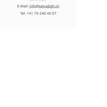
E-Mail:
info@selvadigh.ch
Tel.
+41 79 240 46 07
Geschäft
Aromatisierte Salze
Gewürze
Risotto
Suppen & Minestrone
Kräutertees
Verschieden
Produkte auf Pfefferbasis
Pakete