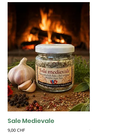
Sale Medievale
Sale alla Birra
Preis
Preis
9,00 CHF
9,00 CHF