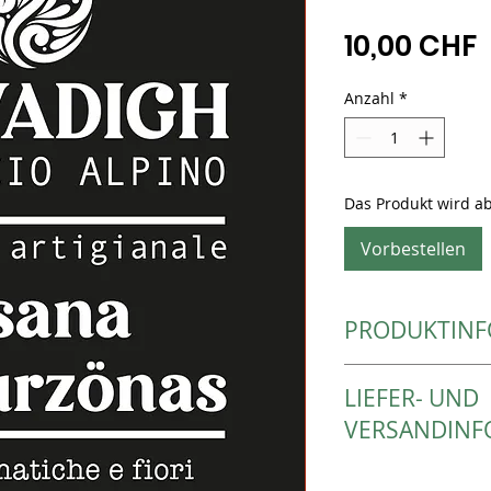
P
10,00 CHF
Anzahl
*
Das Produkt wird ab
Vorbestellen
PRODUKTINF
Zutaten:
LIEFER- UND
Pfefferminze, Zitro
Zitronenverbene (Li
VERSANDINF
Wegerich, Salvia pr
Abgefüllt in Kraftpa
Der Versand erfolgt