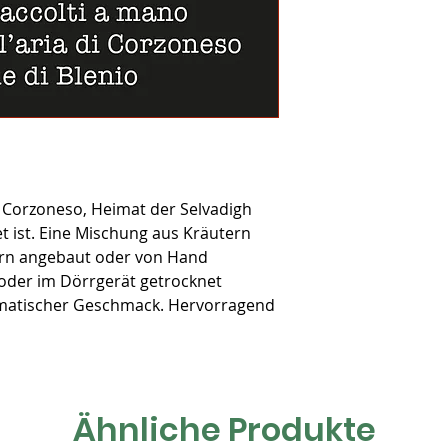
nach Bestelleingang
Die Lieferung erfolg
und nach vorherige
Übergabe.
Lieferung in die ga
Bei Lieferungen ins
damit wir gemeinsa
können.
Für Bestellungen u
berechnet.
 Corzoneso, Heimat der Selvadigh
Der Versand ist kos
t ist. Eine Mischung aus Kräutern
Franken.
dern angebaut oder von Hand
 oder im Dörrgerät getrocknet
omatischer Geschmack. Hervorragend
Ähnliche Produkte