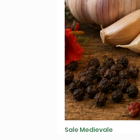
Sale Medievale
Preis
9,00 CHF